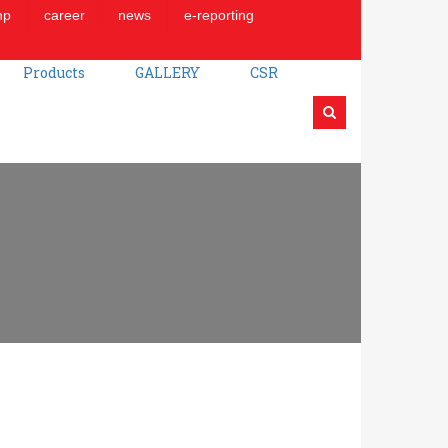
np
career
news
e-reporting
Products
GALLERY
CSR