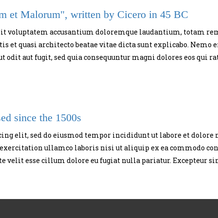
um et Malorum", written by Cicero in 45 BC
or sit voluptatem accusantium doloremque laudantium, totam re
tis et quasi architecto beatae vitae dicta sunt explicabo. Nemo
t odit aut fugit, sed quia consequuntur magni dolores eos qui ra
ed since the 1500s
cing elit, sed do eiusmod tempor incididunt ut labore et dolor
xercitation ullamco laboris nisi ut aliquip ex ea commodo con
e velit esse cillum dolore eu fugiat nulla pariatur. Excepteur si