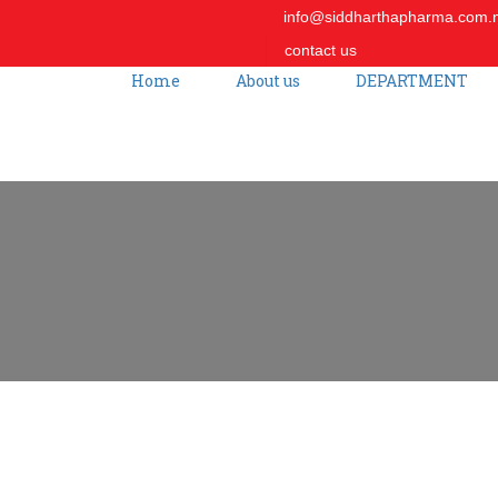
info@siddharthapharma.com.
contact us
Home
About us
DEPARTMENT