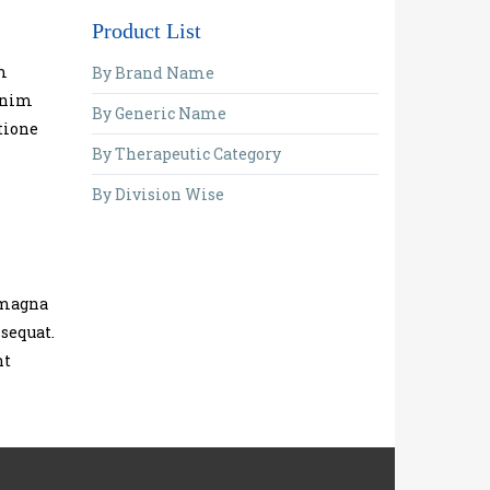
Product List
m
By Brand Name
 enim
By Generic Name
tione
By Therapeutic Category
By Division Wise
e magna
sequat.
nt